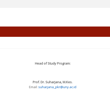
Head of Study Program:
Prof. Dr. Suharjana, M.Kes.
Email:
suharjana_pkr@uny.ac.id