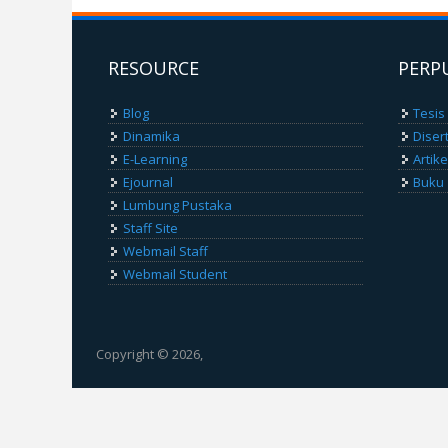
RESOURCE
PERP
Blog
Tesis
Dinamika
Diser
E-Learning
Artik
Ejournal
Buku
Lumbung Pustaka
Staff Site
Webmail Staff
Webmail Student
Copyright © 2026,