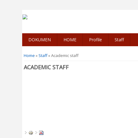
DOKUMEN
HOME
Profile
Staff
You are here
Home
»
Staff
» Academic staff
ACADEMIC STAFF